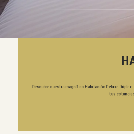
H
Descubre nuestra magnífica Habitación Deluxe Dúplex. E
tus estancias