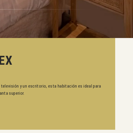
EX
levisión y un escritorio, esta habitación es ideal para
anta superior.