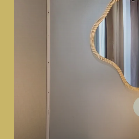
RESERVA
MAKOM Pereire
146 Boulevard Pereire
75017 Paris, France
hello@makom-pereire.com
+33 1 89 89 36 63