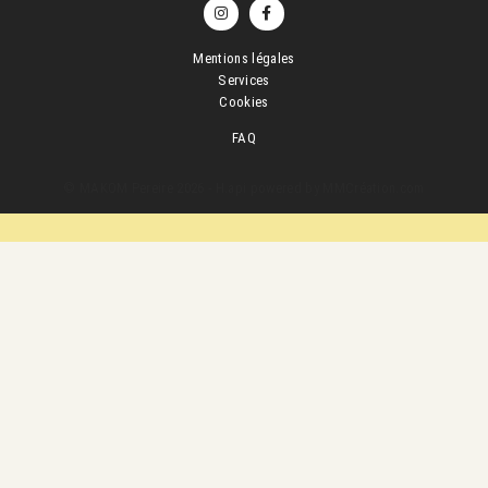
Mentions légales
Services
Cookies
FAQ
© MAKOM Pereire 2026 -
H.api
powered by
MMCréation.com